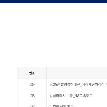
번호
139
2025년 발명특허대전_지식재산처장상 
138
방글라데시 수출_N8 고속도로
137
기준일 설정 공고