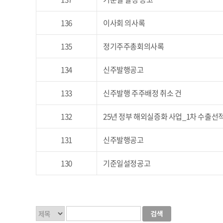
136
이사회 의사록
135
정기주주총회의사록
134
신주발행공고
133
신주발행 주주배정 취소 건
132
25년 정부 해외실증화 사업_1차 수출선
131
신주발행공고
130
기준일설정공고