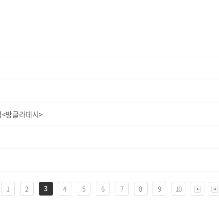
적<방글라데시>
3
1
2
4
5
6
7
8
9
10