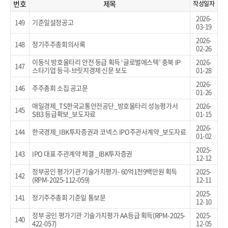
번호
제목
작성일자
2026-
149
기준일설정공고
03-19
2026-
148
정기주주총회의사록
02-26
이동식 방호울타리 안전 등급 획득 ‘글로벌에스텍’ 충북 IP
2026-
147
스타기업 등극-브릿지경제 신문 보도
01-28
2026-
146
주주총회 소집 공고문
01-26
매일경제_TS한국교통안전공단_방호울타리 성능평가서
2026-
145
SB3 등급확보_보도자료
01-15
2026-
144
한국경제_IBK투자증권과 코넥스 IPO주관사계약_보도자료
01-02
2025-
143
IPO 대표 주관계약 체결 _IBK투자증권
12-12
정부공인 평가기관 기술가치평가- 60억1천9백만원 획득
2025-
142
(RPM-2025-112-059)
12-11
2025-
141
정기주주총회 기준일 통보문
12-10
정부 공인 평가기관 기술가치평가 AA등급 획득(RPM-2025-
2025-
140
422-057)
12-05