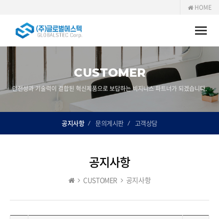
HOME
Toggle
naviga
CUSTOMER
안전성과 기술력이 결합된 혁신제품으로 보답하는 비지니스 파트너가 되겠습니다.
공지사항
문의게시판
고객상담
공지사항
CUSTOMER
공지사항