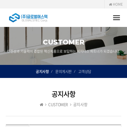
HOME
Toggle
naviga
CUSTOMER
안전성과 기술력이 결합된 혁신제품으로 보답하는 비지니스 파트너가 되겠습니다.
공지사항
문의게시판
고객상담
공지사항
CUSTOMER
공지사항