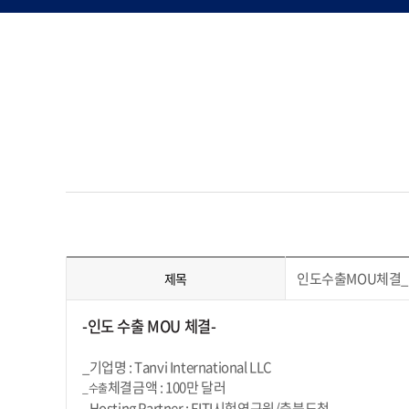
인도수출MOU체결_FIT
제목
-인도 수출 MOU 체결-
_기업명 : Tanvi International LLC
체결금액 : 100만 달러
_수출
_Hosting Partner : FITI시험연구원/충북도청