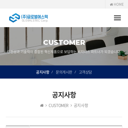
HOME
Toggle
naviga
CUSTOMER
안전성과 기술력이 결합된 혁신제품으로 보답하는 비지니스 파트너가 되겠습니다.
공지사항
문의게시판
고객상담
공지사항
CUSTOMER
공지사항