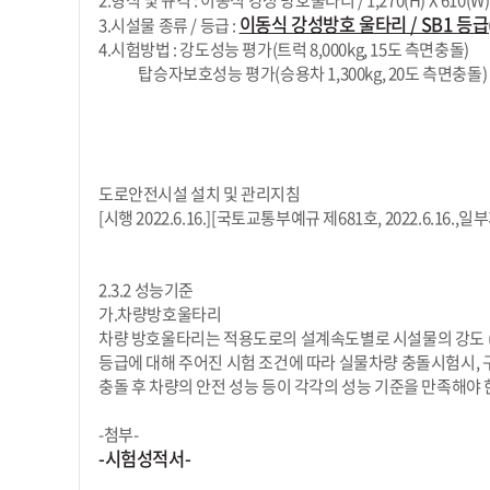
2.형식 및 규격 : 이동식 강성 방호울타리 / 1,270(H) X 610(W) 
이동식 강성방호 울타리 / SB1 등급
3.시설물 종류 / 등급 :
4.시험방법 : 강도성능 평가(트럭 8,000kg, 15도 측면충돌)
탑승자보호성능 평가(승용차 1,300kg, 20도 측면충돌)
도로안전시설 설치 및 관리지침
[시행 2022.6.16.][국토교통부예규 제681호, 2022.6.16.,일
2.3.2 성능기준
가.차량방호울타리
차량 방호울타리는 적용도로의 설계속도별로 시설물의 강도 
등급에 대해 주어진 시험 조건에 따라 실물차량 충돌시험시, 구
충돌 후 차량의 안전 성능 등이 각각의 성능 기준을 만족해야 
-첨부-
-시험성적서-