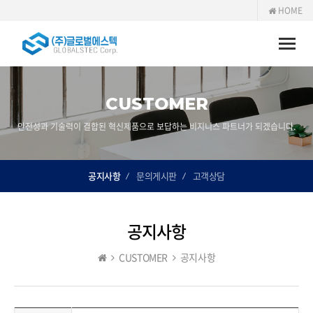
HOME
Toggle
naviga
CUSTOMER
안전성과 기술력이 결합된 혁신제품으로 보답하는 비지니스 파트너가 되겠습니다.
공지사항
문의게시판
고객상담
공지사항
CUSTOMER
공지사항