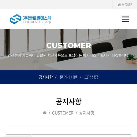
HOME
Toggle
naviga
CUSTOMER
안전성과 기술력이 결합된 혁신제품으로 보답하는 비지니스 파트너가 되겠습니다.
공지사항
문의게시판
고객상담
공지사항
CUSTOMER
공지사항